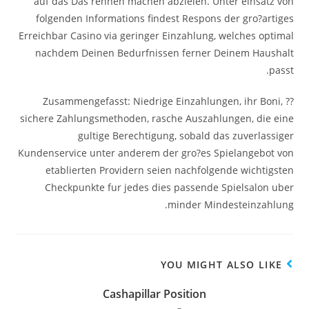
auf das Das rennen machen abzielen. Unter einsatz von
folgenden Informations findest Respons der gro?artiges
Erreichbar Casino via geringer Einzahlung, welches optimal
nachdem Deinen Bedurfnissen ferner Deinem Haushalt
passt.
?? Zusammengefasst: Niedrige Einzahlungen, ihr Boni,
sichere Zahlungsmethoden, rasche Auszahlungen, die eine
gultige Berechtigung, sobald das zuverlassiger
Kundenservice unter anderem der gro?es Spielangebot von
etablierten Providern seien nachfolgende wichtigsten
Checkpunkte fur jedes dies passende Spielsalon uber
minder Mindesteinzahlung.
YOU MIGHT ALSO LIKE
Cashapillar Position