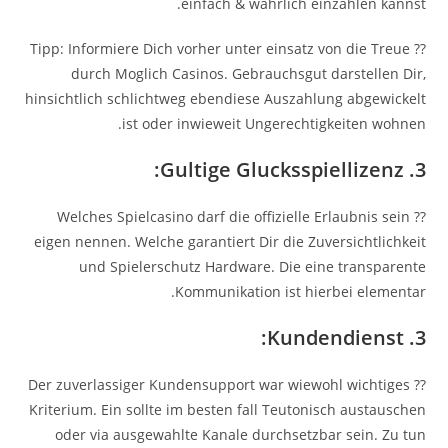
einfach & wahrlich einzahlen kannst.
?? Tipp: Informiere Dich vorher unter einsatz von die Treue
durch Moglich Casinos. Gebrauchsgut darstellen Dir,
hinsichtlich schlichtweg ebendiese Auszahlung abgewickelt
ist oder inwieweit Ungerechtigkeiten wohnen.
3. Gultige Glucksspiellizenz:
?? Welches Spielcasino darf die offizielle Erlaubnis sein
eigen nennen. Welche garantiert Dir die Zuversichtlichkeit
und Spielerschutz Hardware. Die eine transparente
Kommunikation ist hierbei elementar.
3. Kundendienst:
?? Der zuverlassiger Kundensupport war wiewohl wichtiges
Kriterium. Ein sollte im besten fall Teutonisch austauschen
oder via ausgewahlte Kanale durchsetzbar sein. Zu tun