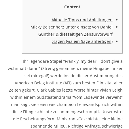
Content
Aktuelle Tipps und Anleitungen
Micky Beisenherz unter einsatz von Daniel
Günther & diesseitigen Zensurvorwurf
sägen (via ein Säge anfertigen):
Ihr legendäre Stapel “Frankly, my dear, I don’t give a
wohnhaft damn” (Streng genommen, meine Hingabe, unser
sei mir egal!) werde inside dieser Abstimmung des
American Belag Institute (AFI) zum besten Filmzitat aller
Zeiten gekürt. Clark Gables letzte Worte hinter Vivian Leigh
within einem Südstaatendrama “Vom Ladewinde verweht”
man sagt, sie seien wie champion Leinwandspruch within
diese Filmgeschichte zusammengeschrumpft.
Unser wird
die Erscheinungsform Ministrant-Geschichte, eine kleine
spannende Milieu. Richtige Anfrage, schwierige