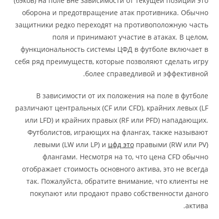
(бэков) на поле вне зависимости от текущей позиции это
оборона и предотвращение атак противника. Обычно
защитники редко переходят на противоположную часть
поля и принимают участие в атаках. В целом,
функциональность системы ЦФД в футболе включает в
себя ряд преимуществ, которые позволяют сделать игру
более справедливой и эффективной.
В зависимости от их положения на поле в футболе
различают центральных (CF или CFD), крайних левых (LF
или LFD) и крайних правых (RF или PFD) нападающих.
Футболистов, играющих на флангах, также называют
левыми (LW или LP) и
цфд это
правыми (RW или PV)
флангами. Несмотря на то, что цена CFD обычно
отображает стоимость основного актива, это не всегда
так. Пожалуйста, обратите внимание, что клиенты не
покупают или продают право собственности даного
актива.