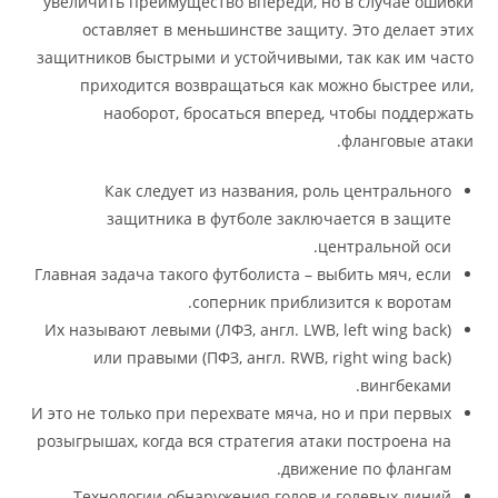
увеличить преимущество впереди, но в случае ошибки
оставляет в меньшинстве защиту. Это делает этих
защитников быстрыми и устойчивыми, так как им часто
приходится возвращаться как можно быстрее или,
наоборот, бросаться вперед, чтобы поддержать
фланговые атаки.
Как следует из названия, роль центрального
защитника в футболе заключается в защите
центральной оси.
Главная задача такого футболиста – выбить мяч, если
соперник приблизится к воротам.
Их называют левыми (ЛФЗ, англ. LWB, left wing back)
или правыми (ПФЗ, англ. RWB, right wing back)
вингбеками.
И это не только при перехвате мяча, но и при первых
розыгрышах, когда вся стратегия атаки построена на
движение по флангам.
Технологии обнаружения голов и голевых линий