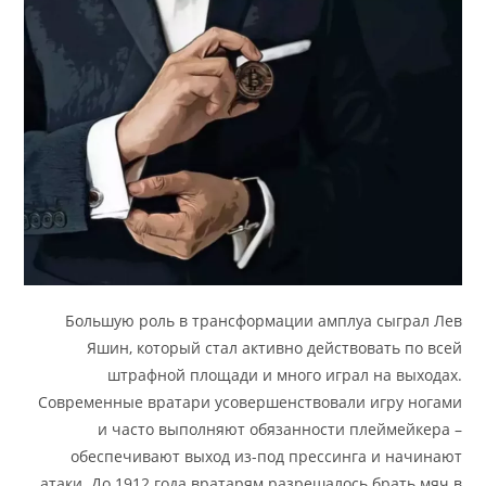
Большую роль в трансформации амплуа сыграл Лев
Яшин, который стал активно действовать по всей
штрафной площади и много играл на выходах.
Современные вратари усовершенствовали игру ногами
и часто выполняют обязанности плеймейкера –
обеспечивают выход из-под прессинга и начинают
атаки. До 1912 года вратарям разрешалось брать мяч в