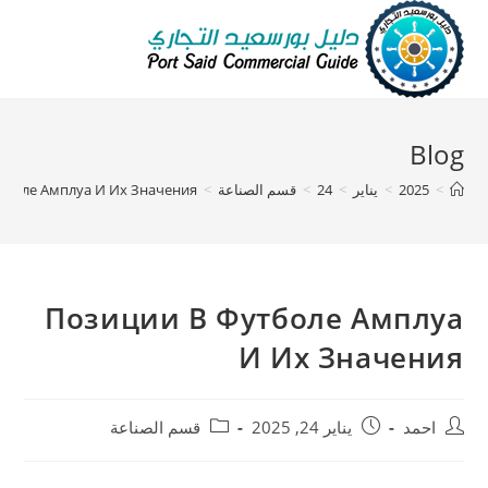
Blog
>
2025
>
يناير
>
24
>
قسم الصناعة
>
тболе Амплуа И Их Значения
Позиции В Футболе Амплуа
И Их Значения
احمد
يناير 24, 2025
قسم الصناعة