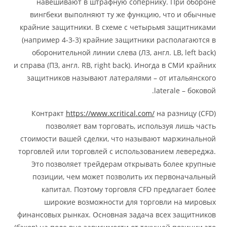
навешивают в штрафную сопернику. При обороне
вингбеки выполняют ту же функцию, что и обычные
крайние защитники. В схеме с четырьмя защитниками
(например 4-3-3) крайние защитники располагаются в
оборонительной линии слева (ЛЗ, англ. LB, left back)
и справа (ПЗ, англ. RB, right back). Иногда в СМИ крайних
защитников называют латералями – от итальянского
laterale – боковой.
Контракт
https://www.xcritical.com/
на разницу (CFD)
позволяет вам торговать, используя лишь часть
стоимости вашей сделки, что называют маржинальной
торговлей или торговлей с использованием левереджа.
Это позволяет трейдерам открывать более крупные
позиции, чем может позволить их первоначальный
капитал. Поэтому торговля CFD предлагает более
широкие возможности для торговли на мировых
финансовых рынках. Основная задача всех защитников