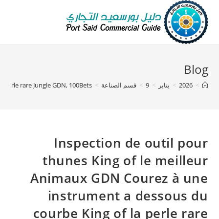
Blog
>
2026
>
يناير
>
9
>
قسم الصناعة
>
a perle rare Jungle GDN, 100Bets
Inspection de outil pour
thunes King of le meilleur
Animaux GDN Courez à une
instrument a dessous du
courbe King of la perle rare